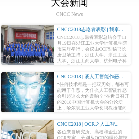
大会新闻
CNCC News
CNCC2018志愿者表彰 | 我奉...
CNCC2018志愿者表彰总结会于11
月19日在浙江工业大学计算机学院
报告厅举行，会议由CCF副秘书长
唐卫清主持，浙江大学、浙江工业
大学、浙江工商大学、杭州电子科
技大学等参加CNCC2018...
CNCC2018 | 谈人工智能作恶...
“任何技术都是一把双刃剑，都有可
能用于作恶，为什么人工智能作恶
会引起这么大的反响？”在近日召开
的2018中国计算机大会的分论坛
上，哈尔滨工业大学长聘教授邬向
前抛出了问题，人工智能研究的底
线到...
CNCC2018 | OCR之人工智...
各位来自研究所、高校和企业的
OCR专家，分别从OCR的理论与技